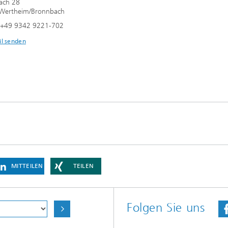
ach 28
Wertheim/Bronnbach
n +49 9342 9221-702
il senden
MITTEILEN
TEILEN
Folgen Sie uns