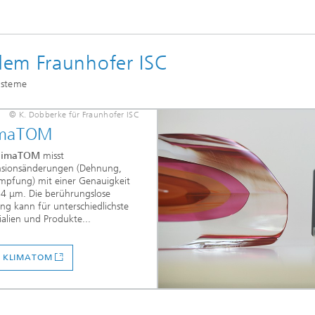
dem Fraunhofer ISC
ysteme
© K. Dobberke für Fraunhofer ISC
imaTOM
limaTOM
misst
sionsänderungen (Dehnung,
mpfung) mit einer Genauigkeit
,4 μm. Die berührungslose
ng kann für unterschiedlichste
alien und Produkte...
F KLIMATOM