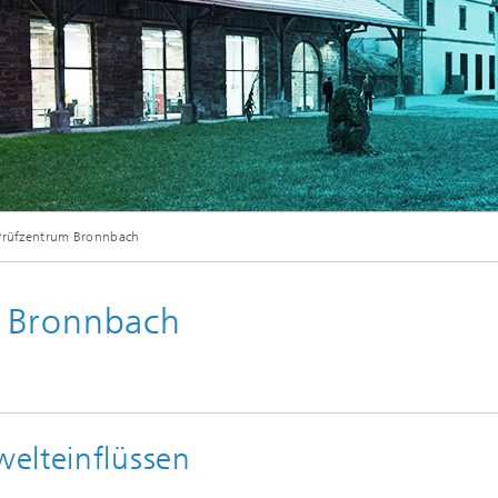
© K. Dobberke für Fraunhofer ISC
Prüfzentrum Bronnbach
 Bronnbach
elteinflüssen