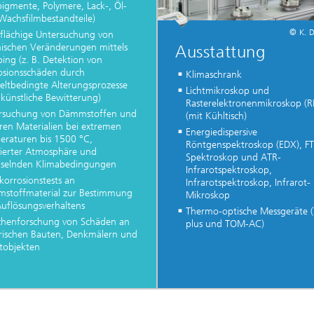
pigmente, Polymere, Lack-, Öl-
Wachsfilmbestandteile)
© K. 
flächige Untersuchung von
ischen Veränderungen mittels
Ausstattung
ing (z. B. Detektion von
osionsschäden durch
Klimaschrank
ltbedingte Alterungsprozesse
Lichtmikroskop und
 künstliche Bewitterung)
Rasterelektronenmikroskop (
rsuchung von Dämmstoffen und
(mit Kühltisch)
ren Materialien bei extremen
Energiedispersive
eraturen bis 1500 °C,
Röntgenspektroskop (EDX), FT
nierter Atmosphäre und
Spektroskop und ATR-
selnden Klimabedingungen
Infrarotspektroskop,
korrosionstests an
Infrarotspektroskop, Infrarot-
stoffmaterial zur Bestimmung
Mikroskop
Auflösungsverhaltens
Thermo-optische Messgeräte
chenforschung von Schäden an
plus und TOM-AC)
orischen Bauten, Denkmälern und
tobjekten