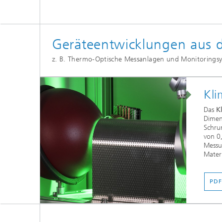
Geräteentwicklungen aus 
z. B. Thermo-Optische Messanlagen und Monitorings
Kl
Das
K
Dimen
Schru
von 0
Messu
Materi
PD