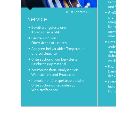
Farb
und 
© Fraunhofer ISC
Groß
chem
Service
Mapp
Korr
Bewitterungstests und
umwe
Korrosionsanalytik
oder
Beurteilung von
Unte
Oberflächenstrukturen
ande
Analysen bei variabler Temperatur
Temp
und Luftfeuchte
defi
Untersuchung von bewittertem
wech
Beschichtungsmaterial
Faser
Zerstörungsfreie Analysen von
Dämm
Werkstoffen und Produkten
des 
Komplementäre spektroskopische
Ursa
Untersuchungsmethoden zur
hist
Werkstoffanalyse
Kuns