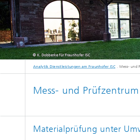
© K. Dobberke für Fraunhofer ISC
Analytik Dienstleistungen am Fraunhofer ISC
Mess- und 
Mess- und Prüfzentrum
Materialprüfung unter Umw