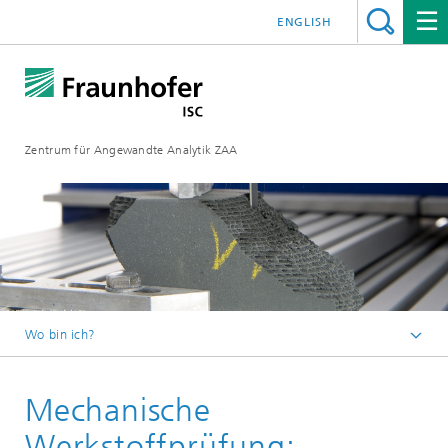
ENGLISH
Zentrum für Angewandte Analytik ZAA
Wo bin ich?
Analytik Dienstleistungen am Fraunhofer ISC
Mechanische
Analytik Portfolio
Werkstoffprüfung: