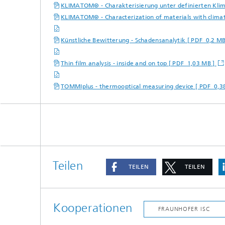
KLIMATOM® - Charakterisierung unter definierten Kli
KLIMATOM® - Characterization of materials with climat
Künstliche Bewitterung - Schadensanalytik [ PDF 0,2 M
Thin film analysis - inside and on top [ PDF 1,03 MB ]
TOMMIplus - thermooptical measuring device [ PDF 0,3
Teilen
TEILEN
TEILEN
Kooperationen