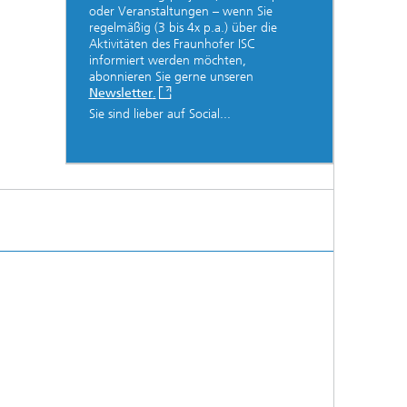
oder Veranstaltungen – wenn Sie
regelmäßig (3 bis 4x p.a.) über die
Aktivitäten des Fraunhofer ISC
informiert werden möchten,
abonnieren Sie gerne unseren
Newsletter
.
Sie sind lieber auf Social...