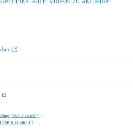
technik« auch Videos zu aktuellen
uchen
]
üfung [ PDF 0,18 MB ]
 [ PDF 0,19 MB ]